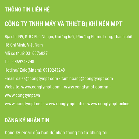
THÔNG TIN LIÊN HỆ
CÔNG TY TNHH MÁY VÀ THIẾT BỊ KHÍ NÉN MPT
N9, KDC Phú Nhuận, Đường 659
Địa chỉ:
, Phường Phước Long, Thành phố
Hồ Chí Minh, Việt Nam
Mã số thuế: 0316676027
Tel.: 0869243248
Hotline/ Zalo(Mrtam): 0919243248
Email: sales@congtympt.com - tam.hoang@congtympt.com
Website:
www.congtympt.com
- www.congtympt.com.vn -
www.congtympt.vn
www.congtympt.net - www.congtympt.info - www.congtympt.online
ĐĂNG KÝ NHẬN TIN
Đăng ký email của bạn để nhận thông tin từ chúng tôi