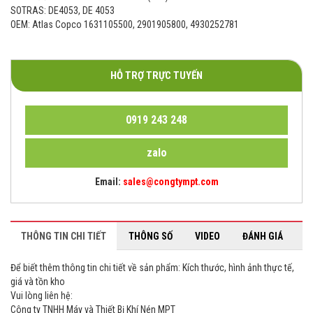
SOTRAS: DE4053, DE 4053
OEM: Atlas Copco 1631105500, 2901905800, 4930252781
HỖ TRỢ TRỰC TUYẾN
0919 243 248
zalo
Email:
sales@congtympt.com
THÔNG TIN CHI TIẾT
THÔNG SỐ
VIDEO
ĐÁNH GIÁ
Để biết thêm thông tin chi tiết về sản phẩm: Kích thước, hình ảnh thực tế,
giá và tồn kho
Vui lòng liên hệ:
Công ty TNHH Máy và Thiết Bị Khí Nén MPT