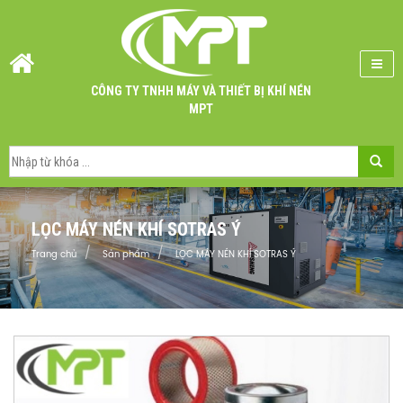
CÔNG TY TNHH MÁY VÀ THIẾT BỊ KHÍ NÉN
MPT
LỌC MÁY NÉN KHÍ SOTRAS Ý
Trang chủ
Sản phẩm
LỌC MÁY NÉN KHÍ SOTRAS Ý