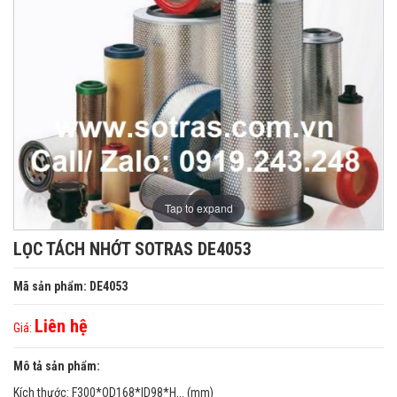
Tap to expand
LỌC TÁCH NHỚT SOTRAS DE4053
Mã sản phẩm: DE4053
Liên hệ
Giá:
Mô tả sản phẩm:
Kích thước: F300*OD168*ID98*H... (mm)