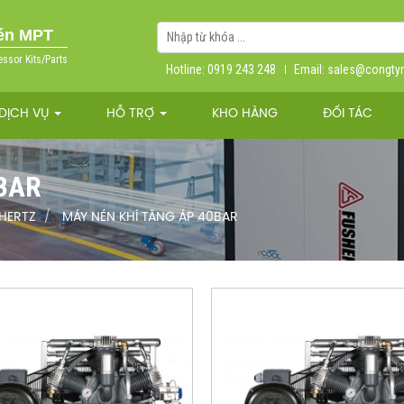
nén MPT
essor Kits/Parts
Hotline: 0919 243 248
Email: sales@congt
DỊCH VỤ
HỖ TRỢ
KHO HÀNG
ĐỐI TÁC
BAR
 HERTZ
MÁY NÉN KHÍ TĂNG ÁP 40BAR