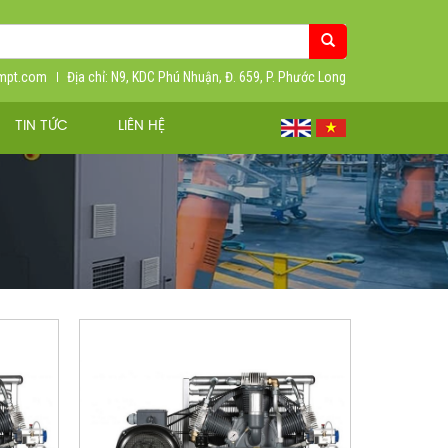
ympt.com
Địa chỉ: N9, KDC Phú Nhuận, Đ. 659, P. Phước Long
TIN TỨC
LIÊN HỆ