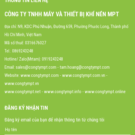
THÔNG TIN LIÊN HỆ
CÔNG TY TNHH MÁY VÀ THIẾT BỊ KHÍ NÉN MPT
N9, KDC Phú Nhuận, Đường 659
Địa chỉ:
, Phường Phước Long, Thành phố
Hồ Chí Minh, Việt Nam
Mã số thuế: 0316676027
Tel.: 0869243248
Hotline/ Zalo(Mrtam): 0919243248
Email: sales@congtympt.com - tam.hoang@congtympt.com
Website:
www.congtympt.com
- www.congtympt.com.vn -
www.congtympt.vn
www.congtympt.net - www.congtympt.info - www.congtympt.online
ĐĂNG KÝ NHẬN TIN
Đăng ký email của bạn để nhận thông tin từ chúng tôi