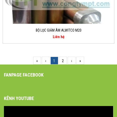
BỘ LỌC GIẢM ÂM ALWITCO M20
Liên hệ
«
‹
1
2
›
»
FANPAGE FACEBOOK
KÊNH YOUTUBE