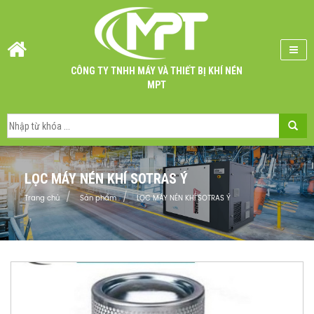
CÔNG TY TNHH MÁY VÀ THIẾT BỊ KHÍ NÉN
MPT
LỌC MÁY NÉN KHÍ SOTRAS Ý
Trang chủ
Sản phẩm
LỌC MÁY NÉN KHÍ SOTRAS Ý