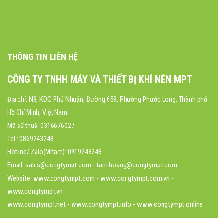
THÔNG TIN LIÊN HỆ
CÔNG TY TNHH MÁY VÀ THIẾT BỊ KHÍ NÉN MPT
N9, KDC Phú Nhuận, Đường 659
Địa chỉ:
, Phường Phước Long, Thành phố
Hồ Chí Minh, Việt Nam
Mã số thuế: 0316676027
Tel.: 0869243248
Hotline/ Zalo(Mrtam): 0919243248
Email: sales@congtympt.com - tam.hoang@congtympt.com
Website:
www.congtympt.com
- www.congtympt.com.vn -
www.congtympt.vn
www.congtympt.net - www.congtympt.info - www.congtympt.online