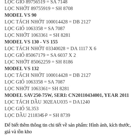
LỌC GIÓ 89756519 = SA 7148
LỌC NHỚT 89755919 = SH 8708
MODEL VS 90
LỌC TÁCH NHỚT 100014428 = DB 2127
LỌC GIÓ 1063358 = SA 7087
LỌC NHỚT 1063361 = SH 8281
MODEL VS 130 - VS 155
LỌC TÁCH NHỚT 03340028 = DA 1117 X 6
LỌC GIÓ 85067179 = SA 6037 X 2
LỌC NHỚT 85062259 = SH 8186
MODEL VS 132
LỌC TÁCH NHỚT 100014428 = DB 2127
LỌC GIÓ 1063358 = SA 7087
LỌC NHỚT 1063361= SH 8281
MODEL SAV250-75W, SERI: CN20110434001, YEAR 2011
LỌC TÁCH DẦU 302EAU035 = DA1240
LỌC GIÓ 5L353
LỌC DẦU 21183
= SH 8739
45-P
Để biết thêm thông tin chi tiết về sản phẩm: Hình ảnh, kích thước,
giá và tồn kho