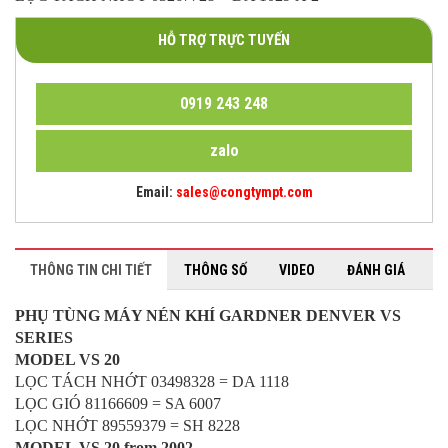
HỖ TRỢ TRỰC TUYẾN
0919 243 248
zalo
Email:
sales@congtympt.com
THÔNG TIN CHI TIẾT
THÔNG SỐ
VIDEO
ĐÁNH GIÁ
PHỤ TÙNG MÁY NÉN KHÍ GARDNER DENVER VS
SERIES
MODEL VS 20
LỌC TÁCH NHỚT 03498328 = DA 1118
LỌC GIÓ 81166609 = SA 6007
LỌC NHỚT 89559379 = SH 8228
MODEL VS 20 from 2002