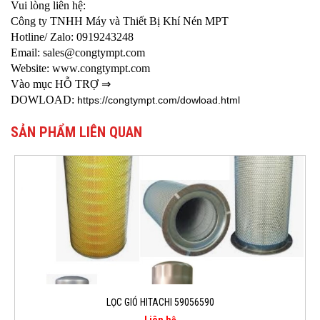
Vui lòng liên hệ:
Công ty TNHH Máy và Thiết Bị Khí Nén MPT
Hotline/ Zalo: 0919243248
Email: sales@congtympt.com
Website: www.congtympt.com
Vào mục HỖ TRỢ ⇒
DOWLOAD:
https://congtympt.com/dowload.html
SẢN PHẨM LIÊN QUAN
LỌC GIÓ HITACHI 59056590
Liên hệ