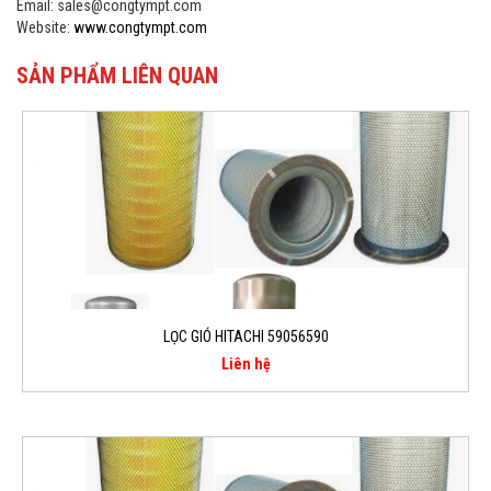
Email: sales@congtympt.com
Website:
www.congtympt.com
SẢN PHẨM LIÊN QUAN
LỌC GIÓ HITACHI 59056590
Liên hệ