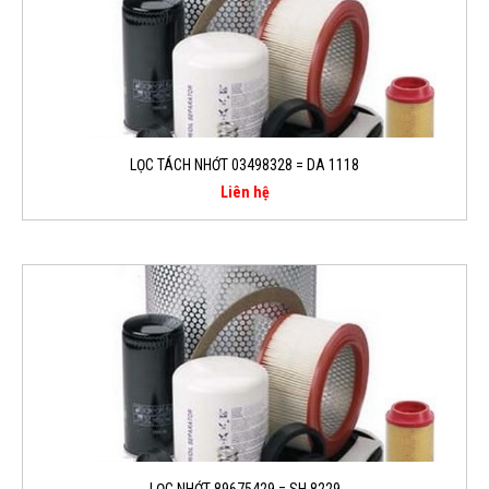
LỌC TÁCH NHỚT 03498328 = DA 1118
Liên hệ
LỌC NHỚT 89675429 = SH 8229