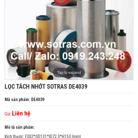
Tap to expand
LỌC TÁCH NHỚT SOTRAS DE4039
Mã sản phẩm: DE4039
Liên hệ
Giá:
Mô tả sản phẩm:
Kích thước: F202*OD131*ID72.3*H153 (mm)