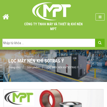
CÔNG TY TNHH MÁY VÀ THIẾT BỊ KHÍ NÉN
MPT
LỌC MÁY NÉN KHÍ SOTRAS Ý
Trang chủ
Sản phẩm
LỌC MÁY NÉN KHÍ SOTRAS Ý