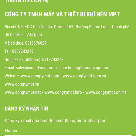
THÔNG TIN LIÊN HỆ
CÔNG TY TNHH MÁY VÀ THIẾT BỊ KHÍ NÉN MPT
N9, KDC Phú Nhuận, Đường 659
Địa chỉ:
, Phường Phước Long, Thành phố
Hồ Chí Minh, Việt Nam
Mã số thuế: 0316676027
Tel.: 0869243248
Hotline/ Zalo(Mrtam): 0919243248
Email: sales@congtympt.com - tam.hoang@congtympt.com
Website:
www.congtympt.com
- www.congtympt.com.vn -
www.congtympt.vn
www.congtympt.net - www.congtympt.info - www.congtympt.online
ĐĂNG KÝ NHẬN TIN
Đăng ký email của bạn để nhận thông tin từ chúng tôi