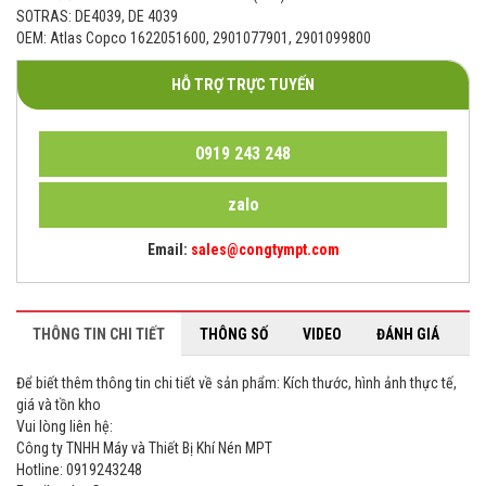
SOTRAS: DE4039, DE 4039
OEM: Atlas Copco 1622051600, 2901077901, 2901099800
HỖ TRỢ TRỰC TUYẾN
0919 243 248
zalo
Email:
sales@congtympt.com
THÔNG TIN CHI TIẾT
THÔNG SỐ
VIDEO
ĐÁNH GIÁ
Để biết thêm thông tin chi tiết về sản phẩm: Kích thước, hình ảnh thực tế,
giá và tồn kho
Vui lòng liên hệ:
Công ty TNHH Máy và Thiết Bị Khí Nén MPT
Hotline: 0919243248