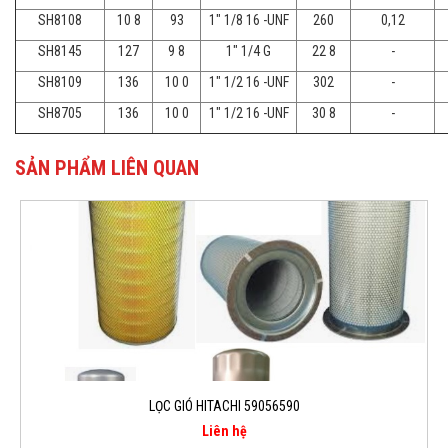
SH8108
10 8
93
1" 1/8 16 -UNF
260
0,12
SH8145
127
9 8
1" 1/4 G
22 8
-
SH8109
136
10 0
1" 1/2 16 -UNF
302
-
SH8705
136
10 0
1" 1/2 16 -UNF
30 8
-
SẢN PHẨM LIÊN QUAN
LỌC GIÓ HITACHI 59056590
Liên hệ