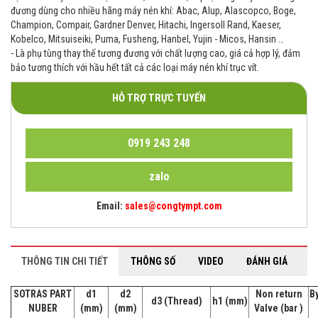
đương dùng cho nhiều hãng máy nén khí: Abac, Alup, Alascopco, Boge,
Champion, Compair, Gardner Denver, Hitachi, Ingersoll Rand, Kaeser,
Kobelco, Mitsuiseiki, Puma, Fusheng, Hanbel, Yujin - Micos, Hansin …
- Là phụ tùng thay thế tương đương với chất lượng cao, giá cả hợp lý, đảm
bảo tương thích với hầu hết tất cả các loại máy nén khí trục vít.
HỖ TRỢ TRỰC TUYẾN
0919 243 248
zalo
Email:
sales@congtympt.com
THÔNG TIN CHI TIẾT
THÔNG SỐ
VIDEO
ĐÁNH GIÁ
SOTRAS PART
d1
d2
Non return
B
d3 (Thread)
h1 (mm)
NUBER
(mm)
(mm)
Valve (bar )