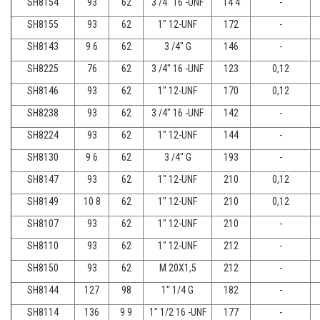
SH8154
93
62
3 /4" 16 -UNF
14 4
-
SH8155
93
62
1" 12-UNF
172
-
SH8143
9 6
62
3 /4" G
146
-
SH8225
76
62
3 /4" 16 -UNF
123
0,12
SH8146
93
62
1" 12-UNF
170
0,12
SH8238
93
62
3 /4" 16 -UNF
142
-
SH8224
93
62
1" 12-UNF
144
-
SH8130
9 6
62
3 /4" G
193
-
SH8147
93
62
1" 12-UNF
210
0,12
SH8149
10 8
62
1" 12-UNF
210
0,12
SH8107
93
62
1" 12-UNF
210
-
SH8110
93
62
1" 12-UNF
212
-
SH8150
93
62
M 20X1,5
212
-
SH8144
127
98
1" 1/4 G
182
-
SH8114
136
9 9
1" 1/2 16 -UNF
177
-