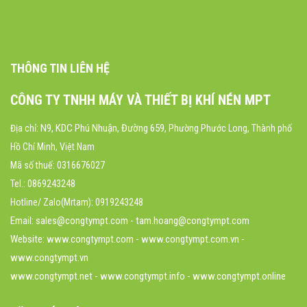
THÔNG TIN LIÊN HỆ
CÔNG TY TNHH MÁY VÀ THIẾT BỊ KHÍ NÉN MPT
N9, KDC Phú Nhuận, Đường 659
Địa chỉ:
, Phường Phước Long, Thành phố
Hồ Chí Minh, Việt Nam
Mã số thuế: 0316676027
Tel.: 0869243248
Hotline/ Zalo(Mrtam): 0919243248
Email: sales@congtympt.com - tam.hoang@congtympt.com
Website:
www.congtympt.com
- www.congtympt.com.vn -
www.congtympt.vn
www.congtympt.net - www.congtympt.info - www.congtympt.online