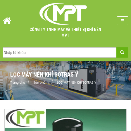
CÔNG TY TNHH MÁY VÀ THIẾT BỊ KHÍ NÉN
MPT
LỌC MÁY NÉN KHÍ SOTRAS Ý
Trang chủ
Sản phẩm
LỌC MÁY NÉN KHÍ SOTRAS Ý