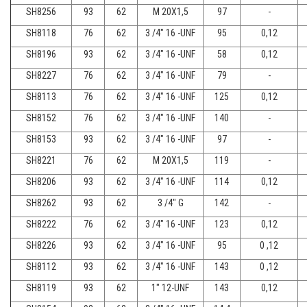
SH8256
93
62
M 20X1,5
97
-
SH8118
76
62
3 /4" 16 -UNF
95
0,12
SH8196
93
62
3 /4" 16 -UNF
58
0,12
SH8227
76
62
3 /4" 16 -UNF
79
-
SH8113
76
62
3 /4" 16 -UNF
125
0,12
SH8152
76
62
3 /4" 16 -UNF
140
-
SH8153
93
62
3 /4" 16 -UNF
97
-
SH8221
76
62
M 20X1,5
119
-
SH8206
93
62
3 /4" 16 -UNF
114
0,12
SH8262
93
62
3 /4" G
142
-
SH8222
76
62
3 /4" 16 -UNF
123
0,12
SH8226
93
62
3 /4" 16 -UNF
95
0 ,12
SH8112
93
62
3 /4" 16 -UNF
143
0 ,12
SH8119
93
62
1" 12-UNF
143
0,12