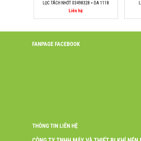
LỌC TÁCH NHỚT 03498328 = DA 1118
L
Liên hệ
FANPAGE FACEBOOK
THÔNG TIN LIÊN HỆ
CÔNG TY TNHH MÁY VÀ THIẾT BỊ KHÍ NÉN