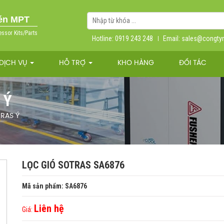
nén MPT
essor Kits/Parts
Hotline: 0919 243 248
Email: sales@congt
DỊCH VỤ
HỖ TRỢ
KHO HÀNG
ĐỐI TÁC
 Ý
TRAS Ý
LỌC GIÓ SOTRAS SA6876
Mã sản phẩm: SA6876
Liên hệ
Giá: