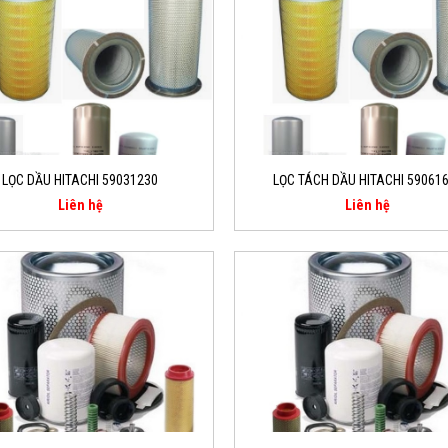
LỌC DẦU HITACHI 59031230
LỌC TÁCH DẦU HITACHI 59061
Liên hệ
Liên hệ