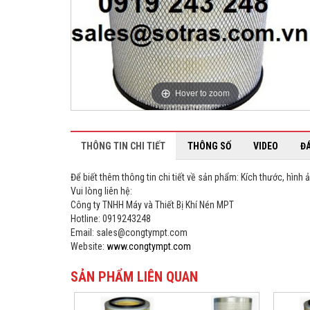
Hover to zoom
THÔNG TIN CHI TIẾT
THÔNG SỐ
VIDEO
Đ
Để biết thêm thông tin chi tiết về sản phẩm: Kích thước, hình ả
Vui lòng liên hệ:
Công ty TNHH Máy và Thiết Bị Khí Nén MPT
Hotline: 0919243248
Email: sales@congtympt.com
Website:
www.congtympt.com
SẢN PHẨM LIÊN QUAN