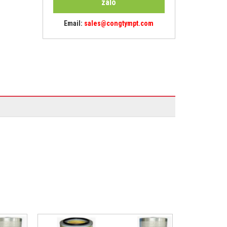
zalo
Email:
sales@congtympt.com