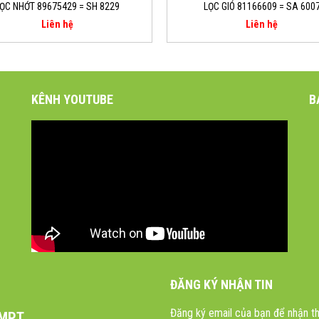
ỌC NHỚT 89675429 = SH 8229
LỌC GIÓ 81166609 = SA 600
Liên hệ
Liên hệ
KÊNH YOUTUBE
B
ĐĂNG KÝ NHẬN TIN
Đăng ký email của bạn để nhận th
 MPT