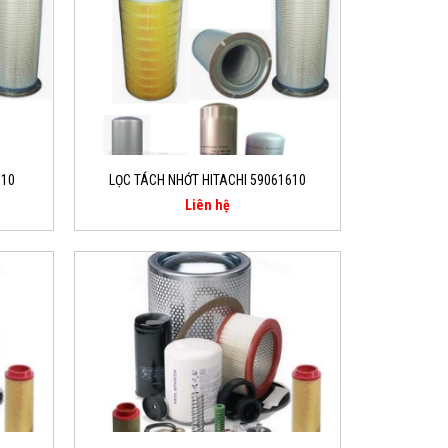
610
LỌC TÁCH NHỚT HITACHI 59061610
Liên hệ