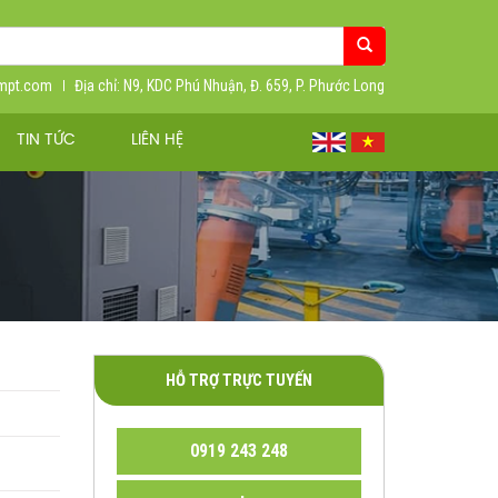
ympt.com
Địa chỉ: N9, KDC Phú Nhuận, Đ. 659, P. Phước Long
TIN TỨC
LIÊN HỆ
HỖ TRỢ TRỰC TUYẾN
0919 243 248