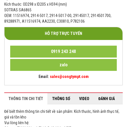
Kích thước: OD298 x ID205 x H594 (mm)
SOTRAS SA6865
OEM: 11516974, 2914-5017, 2914-5017-00, 29145017, 2914501700,
89288971, A11516974, AA2230, C30810, P782106
HỖ TRỢ TRỰC TUYẾN
0919 243 248
zalo
Email:
sales@congtympt.com
THÔNG TIN CHI TIẾT
THÔNG SỐ
VIDEO
ĐÁNH GIÁ
Để biết thêm thông tin chi tiết về sản phẩm: Kích thước, hình ảnh thực tế,
giá và tồn kho
Vui lòng liên hệ: