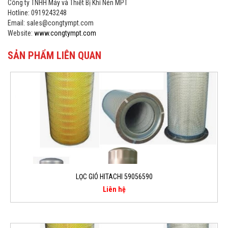
Công ty TNHH Máy và Thiết Bị Khí Nén MPT
Hotline: 0919243248
Email: sales@congtympt.com
Website:
www.congtympt.com
SẢN PHẨM LIÊN QUAN
LỌC GIÓ HITACHI 59056590
Liên hệ