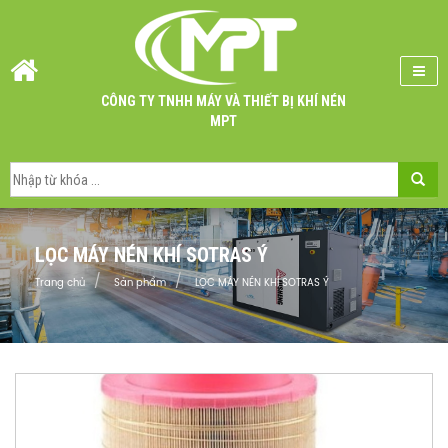
CÔNG TY TNHH MÁY VÀ THIẾT BỊ KHÍ NÉN
MPT
LỌC MÁY NÉN KHÍ SOTRAS Ý
Trang chủ
Sản phẩm
LỌC MÁY NÉN KHÍ SOTRAS Ý