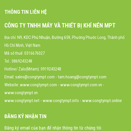
THÔNG TIN LIÊN HỆ
CÔNG TY TNHH MÁY VÀ THIẾT BỊ KHÍ NÉN MPT
N9, KDC Phú Nhuận, Đường 659
Địa chỉ:
, Phường Phước Long, Thành phố
Hồ Chí Minh, Việt Nam
Mã số thuế: 0316676027
Tel.: 0869243248
Hotline/ Zalo(Mrtam): 0919243248
Email: sales@congtympt.com - tam.hoang@congtympt.com
Website:
www.congtympt.com
- www.congtympt.com.vn -
www.congtympt.vn
www.congtympt.net - www.congtympt.info - www.congtympt.online
ĐĂNG KÝ NHẬN TIN
Đăng ký email của bạn để nhận thông tin từ chúng tôi