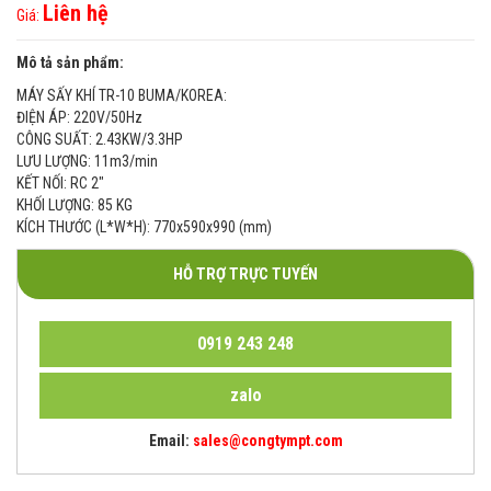
Liên hệ
Giá:
Mô tả sản phẩm:
MÁY SẤY KHÍ TR-10 BUMA/KOREA:
ĐIỆN ÁP: 220V/50Hz
CÔNG SUẤT: 2.43KW/3.3HP
LƯU LƯỢNG: 11m3/min
KẾT NỐI: RC 2"
KHỐI LƯỢNG: 85 KG
KÍCH THƯỚC (L*W*H): 770x590x990 (mm)
HỖ TRỢ TRỰC TUYẾN
0919 243 248
zalo
Email:
sales@congtympt.com