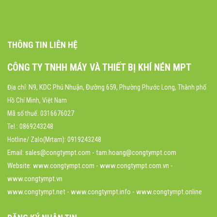
THÔNG TIN LIÊN HỆ
CÔNG TY TNHH MÁY VÀ THIẾT BỊ KHÍ NÉN MPT
N9, KDC Phú Nhuận, Đường 659
Địa chỉ:
, Phường Phước Long, Thành phố
Hồ Chí Minh, Việt Nam
Mã số thuế: 0316676027
Tel.: 0869243248
Hotline/ Zalo(Mrtam): 0919243248
Email: sales@congtympt.com - tam.hoang@congtympt.com
Website:
www.congtympt.com
- www.congtympt.com.vn -
www.congtympt.vn
www.congtympt.net - www.congtympt.info - www.congtympt.online