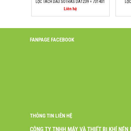
LỌC TÁCH DẦU SOTRAS DA1239 = 731401
LỌC
Liên hệ
FANPAGE FACEBOOK
THÔNG TIN LIÊN HỆ
CÔNG TY TNHH MÁY VÀ THIẾT BỊ KHÍ NÉN