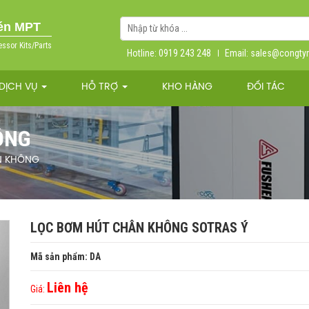
nén MPT
essor Kits/Parts
Hotline: 0919 243 248
Email: sales@congt
DỊCH VỤ
HỖ TRỢ
KHO HÀNG
ĐỐI TÁC
ÔNG
N KHÔNG
LỌC BƠM HÚT CHÂN KHÔNG SOTRAS Ý
Mã sản phẩm: DA
Liên hệ
Giá: