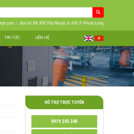
ympt.com
Địa chỉ: N9, KDC Phú Nhuận, Đ. 659, P. Phước Long
TIN TỨC
LIÊN HỆ
HỖ TRỢ TRỰC TUYẾN
0919 243 248