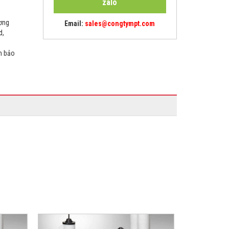
zalo
ương
Email:
sales@congtympt.com
d,
ảm bảo