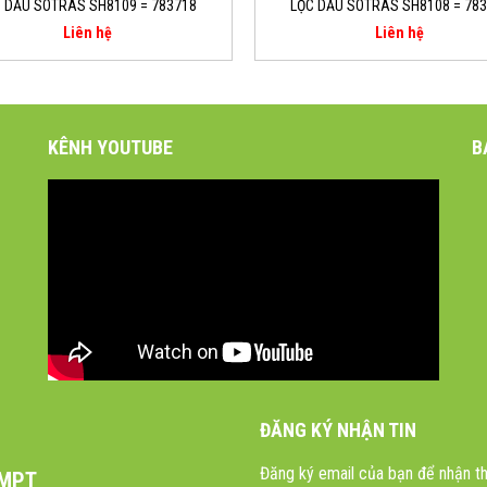
 DẦU SOTRAS SH8109 = 783718
LỌC DẦU SOTRAS SH8108 = 78
Liên hệ
Liên hệ
KÊNH YOUTUBE
B
ĐĂNG KÝ NHẬN TIN
Đăng ký email của bạn để nhận th
 MPT