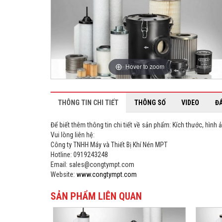
Hover to zoom
THÔNG TIN CHI TIẾT
THÔNG SỐ
VIDEO
Đ
Để biết thêm thông tin chi tiết về sản phẩm: Kích thước, hình ả
Vui lòng liên hệ:
Công ty TNHH Máy và Thiết Bị Khí Nén MPT
Hotline: 0919243248
Email: sales@congtympt.com
Website:
www.congtympt.com
SẢN PHẨM LIÊN QUAN