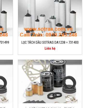
731499
LỌC TÁCH DẦU SOTRAS DA1238 = 731400
Liên hệ