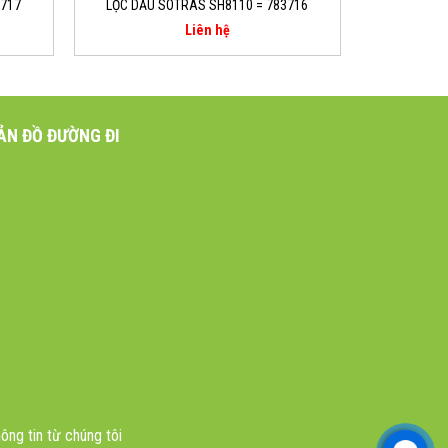
3717
LỌC DẦU SOTRAS SH8110 = 783716
Liên hệ
ẢN ĐỒ ĐƯỜNG ĐI
ông tin từ chúng tôi