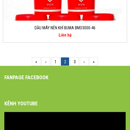
DẦU MÁY NÉN KHÍ BUMA BMO3000-46
Liên hệ
«
‹
1
2
3
›
»
FANPAGE FACEBOOK
KÊNH YOUTUBE