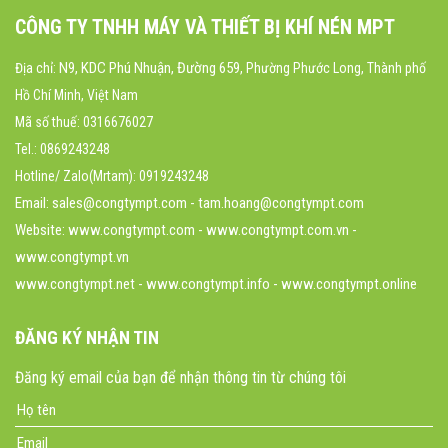
CÔNG TY TNHH MÁY VÀ THIẾT BỊ KHÍ NÉN MPT
N9, KDC Phú Nhuận, Đường 659
Địa chỉ:
, Phường Phước Long, Thành phố
Hồ Chí Minh, Việt Nam
Mã số thuế: 0316676027
Tel.: 0869243248
Hotline/ Zalo(Mrtam): 0919243248
Email: sales@congtympt.com - tam.hoang@congtympt.com
Website:
www.congtympt.com
- www.congtympt.com.vn -
www.congtympt.vn
www.congtympt.net - www.congtympt.info - www.congtympt.online
ĐĂNG KÝ NHẬN TIN
Đăng ký email của bạn để nhận thông tin từ chúng tôi