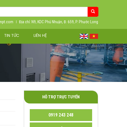
ympt.com
Địa chỉ: N9, KDC Phú Nhuận, Đ. 659, P. Phước Long
TIN TỨC
LIÊN HỆ
HỖ TRỢ TRỰC TUYẾN
0919 243 248