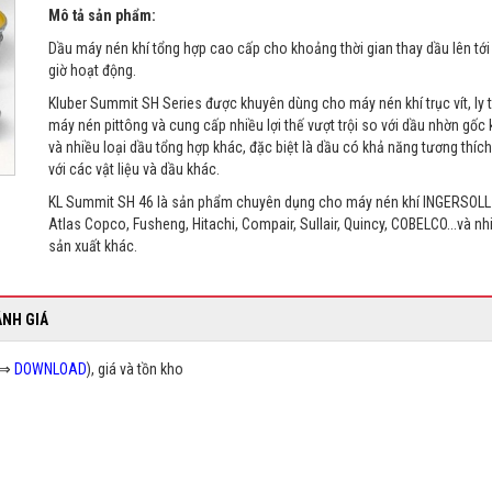
Mô tả sản phẩm:
Dầu máy nén khí tổng hợp cao cấp cho khoảng thời gian thay dầu lên tới
giờ hoạt động.
Kluber Summit SH Series được khuyên dùng cho máy nén khí trục vít, ly 
máy nén pittông và cung cấp nhiều lợi thế vượt trội so với dầu nhờn gốc
và nhiều loại dầu tổng hợp khác, đặc biệt là dầu có khả năng tương thích 
với các vật liệu và dầu khác.
KL Summit SH 46 là sản phẩm chuyên dụng cho máy nén khí INGERSOLL
Atlas Copco, Fusheng, Hitachi, Compair, Sullair, Quincy, COBELCO...và nh
sản xuất khác.
ÁNH GIÁ
Ợ ⇒
DOWNLOAD
), giá và tồn kho