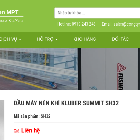
nén MPT
essor Kits/Parts
Hotline: 0919 243 248
Email: sales@congt
DỊCH VỤ
HỖ TRỢ
KHO HÀNG
ĐỐI TÁC
DẦU MÁY NÉN KHÍ KLUBER SUMMIT SH32
Mã sản phẩm: SH32
Liên hệ
Giá: