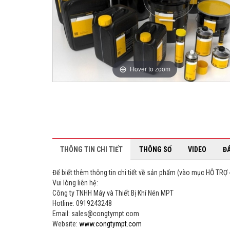
Hover to zoom
THÔNG TIN CHI TIẾT
THÔNG SỐ
VIDEO
Đ
Để biết thêm thông tin chi tiết về sản phẩm (vào mục HỖ TR
Vui lòng liên hệ:
Công ty TNHH Máy và Thiết Bị Khí Nén MPT
Hotline: 0919243248
Email: sales@congtympt.com
Website:
www.congtympt.com