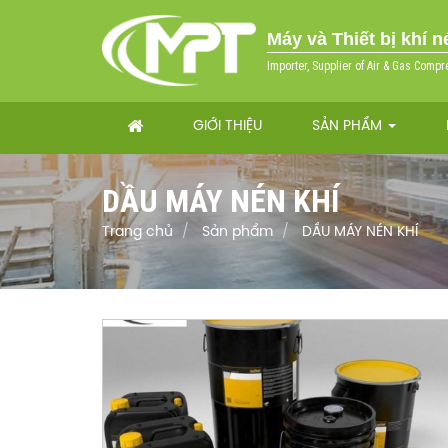
Máy và Thiết bị khí 
Importer, Supplier of Air & Gas Compr
GIỚI THIỆU
SẢN PHẨM
DẦU MÁY NÉN KHÍ
Trang chủ
Sản phẩm
DẦU MÁY NÉN KHÍ