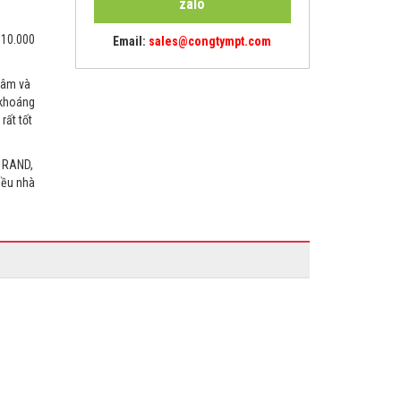
zalo
 10.000
Email:
sales@congtympt.com
tâm và
 khoáng
rất tốt
 RAND,
iều nhà