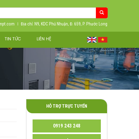
ympt.com
Địa chỉ: N9, KDC Phú Nhuận, Đ. 659, P. Phước Long
TIN TỨC
LIÊN HỆ
HỖ TRỢ TRỰC TUYẾN
0919 243 248