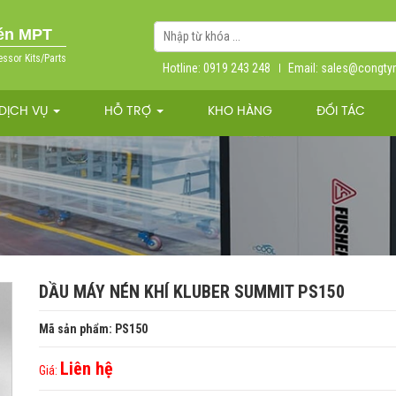
nén MPT
essor Kits/Parts
Hotline: 0919 243 248
Email: sales@congt
DỊCH VỤ
HỖ TRỢ
KHO HÀNG
ĐỐI TÁC
DẦU MÁY NÉN KHÍ KLUBER SUMMIT PS150
Mã sản phẩm: PS150
Liên hệ
Giá: