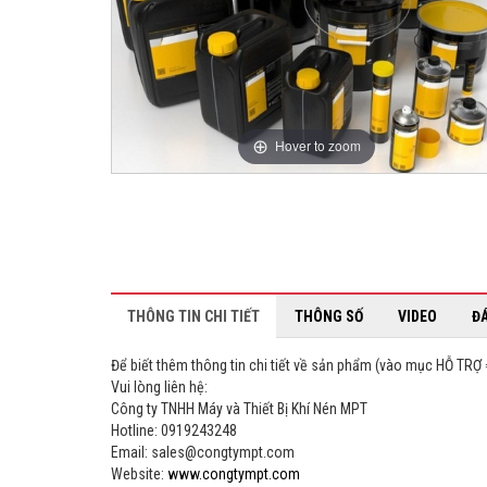
Hover to zoom
THÔNG TIN CHI TIẾT
THÔNG SỐ
VIDEO
Đ
Để biết thêm thông tin chi tiết về sản phẩm (vào mục HỖ TR
Vui lòng liên hệ:
Công ty TNHH Máy và Thiết Bị Khí Nén MPT
Hotline: 0919243248
Email: sales@congtympt.com
Website:
www.congtympt.com