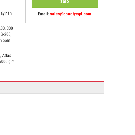
zalo
máy nén
Email:
sales@congtympt.com
200, 300
PS-200,
rơn bơm
, Atlas
 5000 giờ