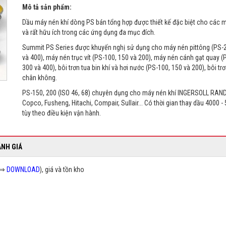
Mô tả sản phẩm:
Dầu máy nén khí dòng PS bán tổng hợp được thiết kế đặc biệt cho các 
và rất hữu ích trong các ứng dụng đa mục đích.
Summit PS Series được khuyến nghị sử dụng cho máy nén pittông (PS-
và 400), máy nén trục vít (PS-100, 150 và 200), máy nén cánh gạt quay (
300 và 400), bôi trơn tua bin khí và hơi nước (PS-100, 150 và 200), bôi t
chân không.
PS-150, 200 (ISO 46, 68) chuyên dụng cho máy nén khí INGERSOLL RAND
Copco, Fusheng, Hitachi, Compair, Sullair... Có thời gian thay dầu 4000 -
tùy theo điều kiện vận hành.
ÁNH GIÁ
Ợ ⇒
DOWNLOAD
), giá và tồn kho