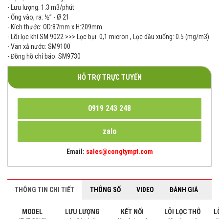
- Lưu lượng: 1.3 m3/phút
- Ống vào, ra: ½’’ - Ø 21
- Kích thước: OD:87mm x H:209mm
- Lõi lọc khí SM 9022 >>> Lọc bụi: 0,1 micron , Lọc dầu xuống: 0.5 (mg/m3)
- Van xả nước: SM9100
- Đồng hồ chỉ báo: SM9730
HỖ TRỢ TRỰC TUYẾN
0919 243 248
zalo
Email:
sales@congtympt.com
THÔNG TIN CHI TIẾT
THÔNG SỐ
VIDEO
ĐÁNH GIÁ
MODEL
LƯU LƯỢNG
KẾT NỐI
LÕI LỌC THÔ
L