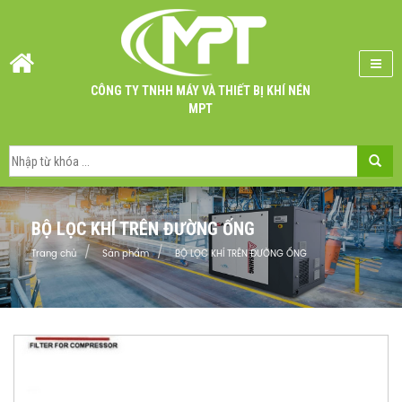
CÔNG TY TNHH MÁY VÀ THIẾT BỊ KHÍ NÉN
MPT
BỘ LỌC KHÍ TRÊN ĐƯỜNG ỐNG
Trang chủ
Sản phẩm
BỘ LỌC KHÍ TRÊN ĐƯỜNG ỐNG