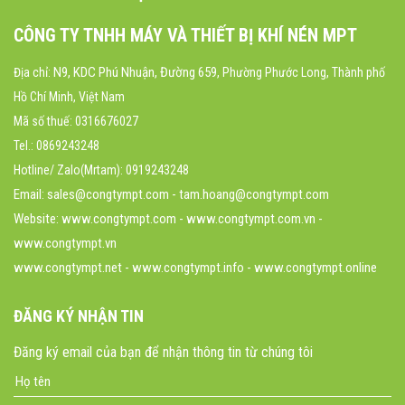
CÔNG TY TNHH MÁY VÀ THIẾT BỊ KHÍ NÉN MPT
N9, KDC Phú Nhuận, Đường 659
Địa chỉ:
, Phường Phước Long, Thành phố
Hồ Chí Minh, Việt Nam
Mã số thuế: 0316676027
Tel.: 0869243248
Hotline/ Zalo(Mrtam): 0919243248
Email: sales@congtympt.com - tam.hoang@congtympt.com
Website:
www.congtympt.com
- www.congtympt.com.vn -
www.congtympt.vn
www.congtympt.net - www.congtympt.info - www.congtympt.online
ĐĂNG KÝ NHẬN TIN
Đăng ký email của bạn để nhận thông tin từ chúng tôi