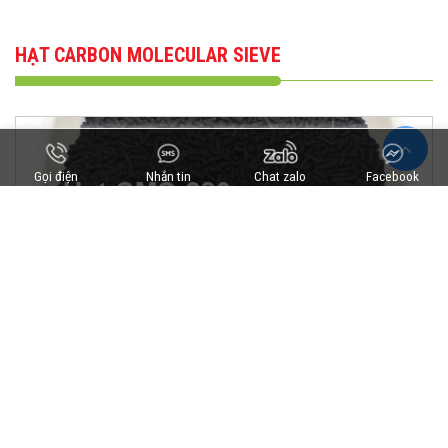
HẠT CARBON MOLECULAR SIEVE
Gọi điện
Nhắn tin
Chat zalo
Facebook
CMS-280 HẠT CMS (CARBON MOLECULAR SIEVE)
Giá: Liên hệ
Xem thêm