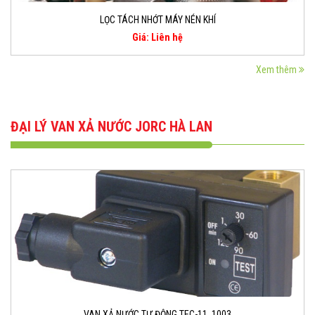
LỌC TÁCH NHỚT MÁY NÉN KHÍ
Giá: Liên hệ
Xem thêm
ĐẠI LÝ VAN XẢ NƯỚC JORC HÀ LAN
VAN XẢ NƯỚC TỰ ĐỘNG TEC-11, 1003